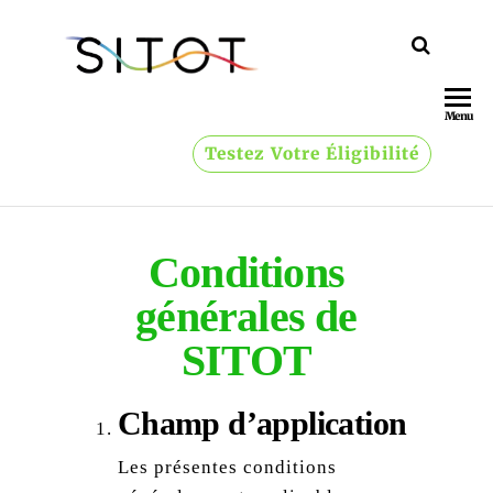
SITOT
vers un
avenir
énergétique
Menu
vert
Testez Votre Éligibilité
Conditions
générales de
SITOT
Champ d’application
Les présentes conditions