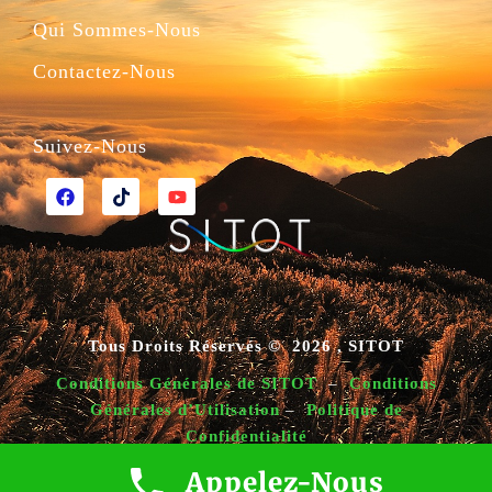
Qui Sommes-Nous
Contactez-Nous
Suivez-Nous
Tous Droits Réservés © 2026 , SITOT
Conditions Générales de SITOT
–
Conditions
Générales d’Utilisation
–
Politique de
Confidentialité
Appelez-Nous