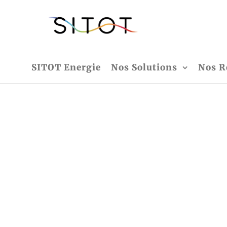
SITOT
vers un
avenir
énergétique
vert
SITOT Energie
Nos Solutions
Nos R