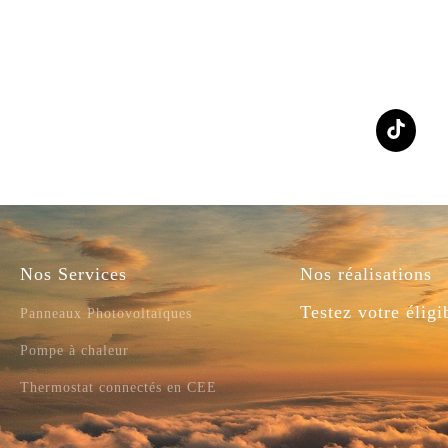
Nos Services
Nos réalisations
Testez votre éligib
Panneaux Photovoltaïques
Pompe à chaleur
Thermostat connectés en CEE