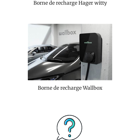
Borne de recharge Hager witty
t
a
l
l
e
r
Borne de recharge Wallbox