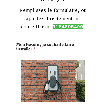
Remplissez le formulaire, ou
appelez directement un
conseiller au
0184805409
s
Mon Besoin ; je souhaite faire
u
installer
*
i
s
v
é
h
i
c
u
l
e
i
n
s