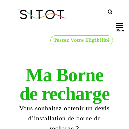
SITOT
vers un
avenir
énergétique
Menu
vert
Testez Votre Éligibilité
Ma Borne
de recharge
Vous souhaitez obtenir un devis
d’installation de borne de
recharge ?