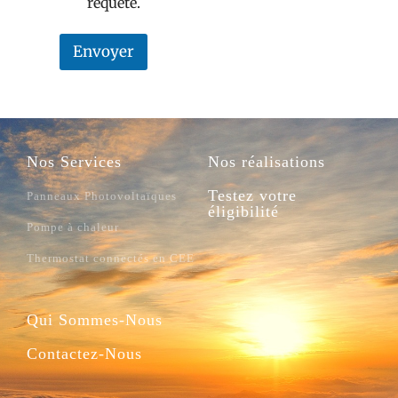
requête.
Envoyer
Nos Services
Nos réalisations
Testez votre
Panneaux Photovoltaïques
éligibilité
Pompe à chaleur
Thermostat connectés en CEE
Qui Sommes-Nous
Contactez-Nous