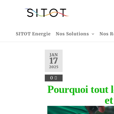
SITOT
vers un
avenir
énergétique
vert
SITOT Energie
Nos Solutions
Nos R
JAN
17
2025
0
Pourquoi tout 
et